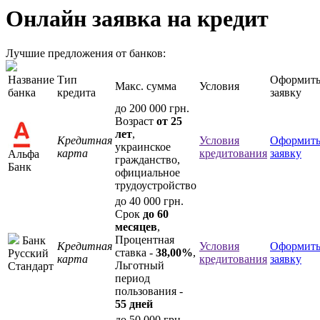
Онлайн заявка
на кредит
Лучшие предложения от банков:
Название
Тип
Оформит
Макс. сумма
Условия
банка
кредита
заявку
до 200 000 грн.
Возраст
от 25
лет
,
Кредитная
Условия
Оформит
украинское
карта
кредитования
заявку
Альфа
гражданство,
Банк
официальное
трудоустройство
до 40 000 грн.
Срок
до 60
месяцев
,
Процентная
Банк
Кредитная
Условия
Оформит
ставка -
38,00%
,
Русский
карта
кредитования
заявку
Льготный
Стандарт
период
пользования -
55 дней
до 50 000 грн.