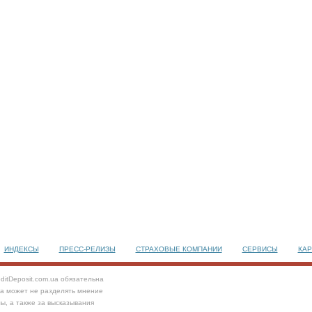
ИНДЕКСЫ
ПРЕСС-РЕЛИЗЫ
СТРАХОВЫЕ КОМПАНИИ
СЕРВИСЫ
КАР
ditDeposit.com.ua обязательна
та может не разделять мнение
ы, а также за высказывания