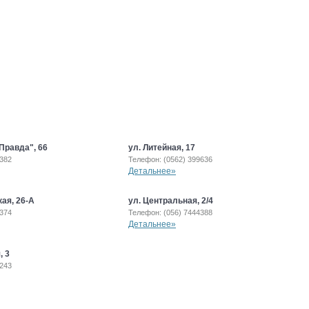
"Правда", 66
ул. Литейная, 17
5382
Телефон: (0562) 399636
Детальнее»
ая, 26-А
ул. Центральная, 2/4
5374
Телефон: (056) 7444388
Детальнее»
, 3
7243