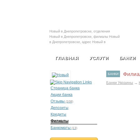
Залоговые автомобил
Новый в Днепропетровске, отделения
Новый в Днепропетровске, филиалы Новый
в Днепропетровске, адрес Новый в
Днепропетровске, телефон Новый в
Днепропетровске
ГЛАВНАЯ
УСЛУГИ
БАНКИ
Филиа
БАНКИ
Банки Украины
→
Страница банка
Акции банка
Отзывы
(108)
Депозиты
Кредиты
Филиалы
Банкоматы
(13)