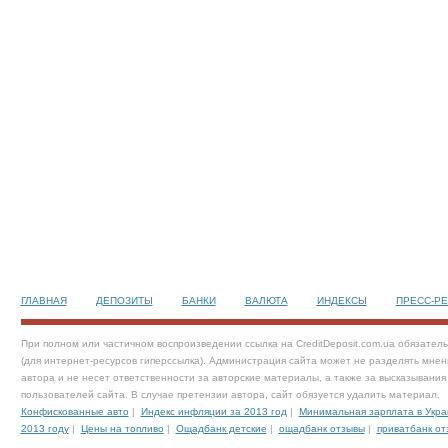
ГЛАВНАЯ
ДЕПОЗИТЫ
БАНКИ
ВАЛЮТА
ИНДЕКСЫ
ПРЕСС-Р
При полном или частичном воспроизведении ссылка на CreditDeposit.com.ua обязател
(для интернет-ресурсов гиперссылка). Администрация сайта может не разделять мнен
автора и не несет ответственности за авторские материалы, а также за высказывания
пользователей сайта. В случае претензии автора, сайт обязуется удалить материал.
Конфискованные авто
|
Индекс инфляции за 2013 год
|
Минимальная зарплата в Укра
2013 году
|
Цены на топливо
|
Ощадбанк детские
|
ощадбанк отзывы
|
приватбанк от