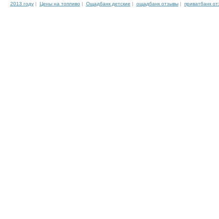
2013 году
|
Цены на топливо
|
Ощадбанк детские
|
ощадбанк отзывы
|
приватбанк от