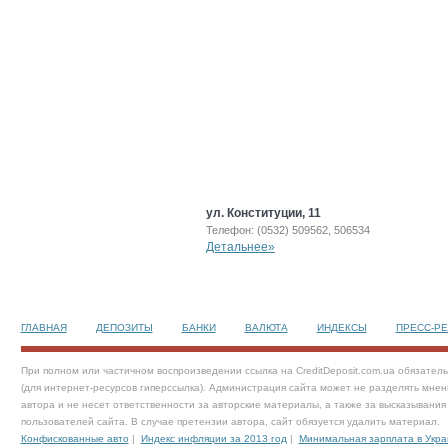
ул. Конституции, 11
Телефон: (0532) 509562, 506534
Детальнее»
ГЛАВНАЯ
ДЕПОЗИТЫ
БАНКИ
ВАЛЮТА
ИНДЕКСЫ
ПРЕСС-Р
При полном или частичном воспроизведении ссылка на CreditDeposit.com.ua обязател
(для интернет-ресурсов гиперссылка). Администрация сайта может не разделять мнен
автора и не несет ответственности за авторские материалы, а также за высказывания
пользователей сайта. В случае претензии автора, сайт обязуется удалить материал.
Конфискованные авто
|
Индекс инфляции за 2013 год
|
Минимальная зарплата в Укра