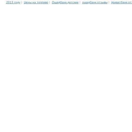
2013 году
|
Цены на топливо
|
Ощадбанк детские
|
ощадбанк отзывы
|
приватбанк от