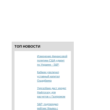
ТОП НОВОСТИ
Изменение финансовой
политики США ударит
по Украине - S&P;
Кабмин увеличил
уставный капитал
Ощадбанка
Укргазбанк даст кредит
Нафтогазу для
расчетов с Газпромом
S&P; подтвердил
рейтинг Крыма с