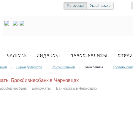
и
Социальная сеть
По-русски
Українською
ВАЛЮТА
ИНДЕКСЫ
ПРЕСС-РЕЛИЗЫ
СТРАХ
нков
Биржа депозитов
Рейтинг банков
Банкоматы
Кредиты онл
|
|
|
|
аты Брокбизнесбанк в Черновцах
Брокбизнесбанк
→
Банкоматы
→
Банкоматы в Черновцах