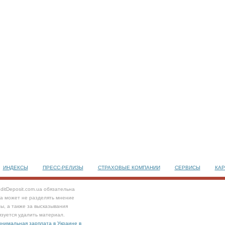
ИНДЕКСЫ
ПРЕСС-РЕЛИЗЫ
СТРАХОВЫЕ КОМПАНИИ
СЕРВИСЫ
КАР
ditDeposit.com.ua обязательна
та может не разделять мнение
ы, а также за высказывания
язуется удалить материал.
нимальная зарплата в Украине в