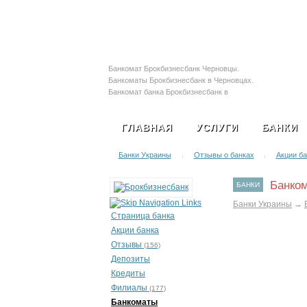
Залоговые автомобил
Банкомат Брокбизнесбанк Черновцы.
Банкоматы Брокбизнесбанк в Черновцах.
Банкомат банка Брокбизнесбанк в
Черновцах. Адреса банкоматов
Брокбизнесбанк в Черновцах. Терминал
ГЛАВНАЯ
УСЛУГИ
БАНКИ
Брокбизнесбанк в Черновцах
Банки Украины
Отзывы о банках
Акции ба
|
|
Банком
БАНКИ
Банки Украины
→
Страница банка
Акции банка
Отзывы
(156)
Депозиты
Кредиты
Филиалы
(177)
Банкоматы