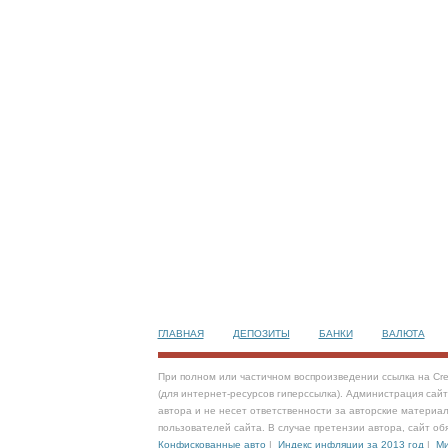
ГЛАВНАЯ
ДЕПОЗИТЫ
БАНКИ
ВАЛЮТА
При полном или частичном воспроизведении ссылка на Cre
(для интернет-ресурсов гиперссылка). Администрация сай
автора и не несет ответственности за авторские материал
пользователей сайта. В случае претензии автора, сайт об
Конфискованные авто
|
Индекс инфляции за 2013 год
|
Ми