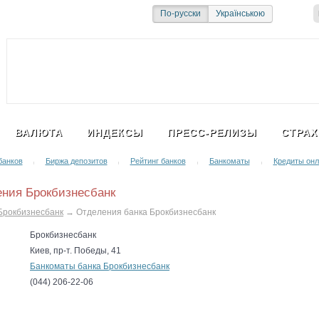
и
Социальная сеть
По-русски
Українською
ВАЛЮТА
ИНДЕКСЫ
ПРЕСС-РЕЛИЗЫ
СТРАХ
банков
Биржа депозитов
Рейтинг банков
Банкоматы
Кредиты онл
|
|
|
|
ния Брокбизнесбанк
Брокбизнесбанк
→
Отделения банка Брокбизнесбанк
Брокбизнесбанк
Киев, пр-т. Победы, 41
Банкоматы банка Брокбизнесбанк
(044) 206-22-06