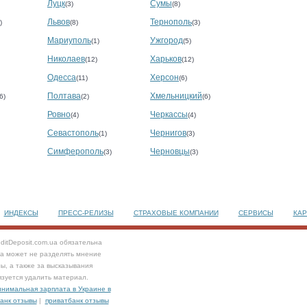
Луцк
Сумы
(3)
(8)
Львов
Тернополь
)
(8)
(3)
Мариуполь
Ужгород
(1)
(5)
Николаев
Харьков
(12)
(12)
Одесса
Херсон
(11)
(6)
Полтава
Хмельницкий
6)
(2)
(6)
Ровно
Черкассы
(4)
(4)
Севастополь
Чернигов
(1)
(3)
Симферополь
Черновцы
(3)
(3)
ИНДЕКСЫ
ПРЕСС-РЕЛИЗЫ
СТРАХОВЫЕ КОМПАНИИ
СЕРВИСЫ
КАР
ditDeposit.com.ua обязательна
та может не разделять мнение
ы, а также за высказывания
язуется удалить материал.
нимальная зарплата в Украине в
анк отзывы
|
приватбанк отзывы