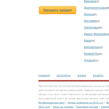
Винница
(2)
Днепропетровск
(8
Заказать кредит
Донецк
(5)
Житомир
(1)
Запорожье
(5)
Ивано-Франковск
(
Киев
(34)
Кировоград
(2)
Кривой Рог
(8)
Луганск
(11)
ГЛАВНАЯ
ДЕПОЗИТЫ
БАНКИ
ВАЛЮТА
При полном или частичном воспроизведении ссылка на Cre
(для интернет-ресурсов гиперссылка). Администрация сай
автора и не несет ответственности за авторские материал
пользователей сайта. В случае претензии автора, сайт об
Конфискованные авто
|
Индекс инфляции за 2013 год
|
Ми
2013 году
|
Цены на топливо
|
Ощадбанк детские
|
ощадб