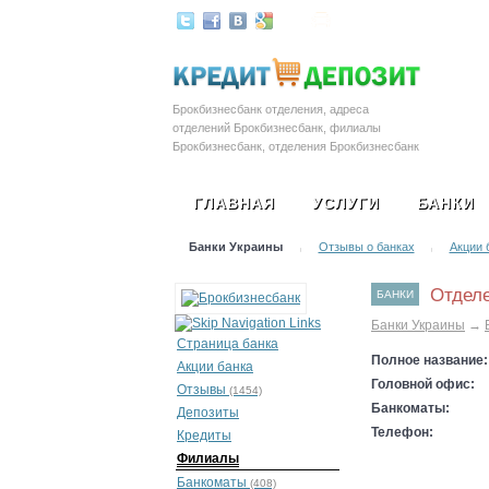
Залоговые автомобил
Брокбизнесбанк отделения, адреса
отделений Брокбизнесбанк, филиалы
Брокбизнесбанк, отделения Брокбизнесбанк
ГЛАВНАЯ
УСЛУГИ
БАНКИ
Банки Украины
Отзывы о банках
Акции 
|
|
Отделе
БАНКИ
Банки Украины
→
Страница банка
Полное название:
Акции банка
Головной офис:
Отзывы
(1454)
Банкоматы:
Депозиты
Телефон:
Кредиты
Филиалы
Банкоматы
(408)