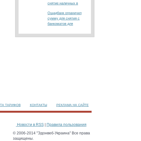
снятие наличных в
банкоматах
Ощадбанк ограничил
сумму для снятия с
банкоматов для
клиентов других банков
ТА ТАРИФОВ
КОНТАКТЫ
РЕКЛАМА НА САЙТЕ
Новости в RSS
|
Правила пользования
© 2006-2014 "Эдонвеб-Украина" Все права
защищены.