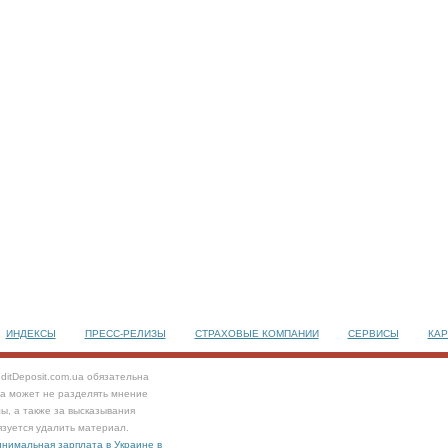
ИНДЕКСЫ
ПРЕСС-РЕЛИЗЫ
СТРАХОВЫЕ КОМПАНИИ
СЕРВИСЫ
КАР
ditDeposit.com.ua обязательна
та может не разделять мнение
ы, а также за высказывания
язуется удалить материал.
нимальная зарплата в Украине в