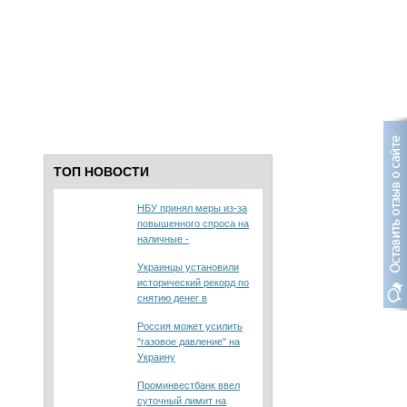
ТОП НОВОСТИ
НБУ принял меры из-за
повышенного спроса на
наличные -
постановление №86
Украинцы установили
исторический рекорд по
снятию денег в
банкоматах
Россия может усилить
"газовое давление" на
Украину
Проминвестбанк ввел
суточный лимит на