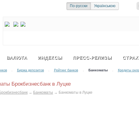
и
Социальная сеть
По-русски
Українською
ВАЛЮТА
ИНДЕКСЫ
ПРЕСС-РЕЛИЗЫ
СТРАХ
нков
Биржа депозитов
Рейтинг банков
Банкоматы
Кредиты онл
|
|
|
|
аты Брокбизнесбанк в Луцке
Брокбизнесбанк
→
Банкоматы
→
Банкоматы в Луцке