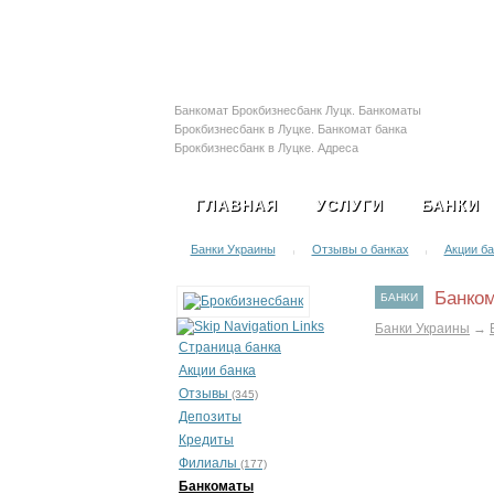
Залоговые автомобил
Банкомат Брокбизнесбанк Луцк. Банкоматы
Брокбизнесбанк в Луцке. Банкомат банка
Брокбизнесбанк в Луцке. Адреса
банкоматов Брокбизнесбанк в Луцке.
Терминал Брокбизнесбанк в Луцке
ГЛАВНАЯ
УСЛУГИ
БАНКИ
Банки Украины
Отзывы о банках
Акции ба
|
|
Банком
БАНКИ
Банки Украины
→
Страница банка
Акции банка
Отзывы
(345)
Депозиты
Кредиты
Филиалы
(177)
Банкоматы