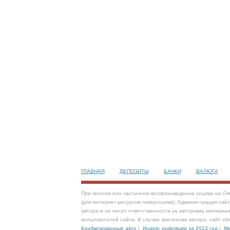
ГЛАВНАЯ
ДЕПОЗИТЫ
БАНКИ
ВАЛЮТА
При полном или частичном воспроизведении ссылка на Cre
(для интернет-ресурсов гиперссылка). Администрация сай
автора и не несет ответственности за авторские материал
пользователей сайта. В случае претензии автора, сайт об
Конфискованные авто
|
Индекс инфляции за 2013 год
|
Ми