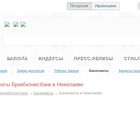
и
Социальная сеть
По-русски
Українською
ВАЛЮТА
ИНДЕКСЫ
ПРЕСС-РЕЛИЗЫ
СТРАХ
нков
Биржа депозитов
Рейтинг банков
Банкоматы
Кредиты онл
|
|
|
|
аты Брокбизнесбанк в Николаеве
Брокбизнесбанк
→
Банкоматы
→
Банкоматы в Николаеве