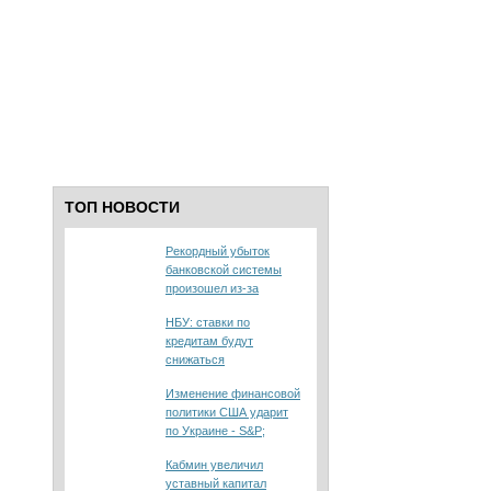
ТОП НОВОСТИ
Рекордный убыток
банковской системы
произошел из-за
одного-двух банков –
НБУ: ставки по
эксперт
кредитам будут
снижаться
Изменение финансовой
политики США ударит
по Украине - S&P;
Кабмин увеличил
уставный капитал