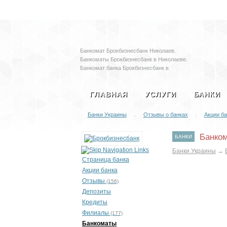
Залоговые автомобил
Банкомат Брокбизнесбанк Николаев.
Банкоматы Брокбизнесбанк в Николаеве.
Банкомат банка Брокбизнесбанк в
Николаеве. Адреса банкоматов
Брокбизнесбанк в Николаеве. Терминал
ГЛАВНАЯ
УСЛУГИ
БАНКИ
Брокбизнесбанк в Николаеве
Банки Украины
Отзывы о банках
Акции ба
|
|
Банком
БАНКИ
Банки Украины
→
Страница банка
Акции банка
Отзывы
(156)
Депозиты
Кредиты
Филиалы
(177)
Банкоматы