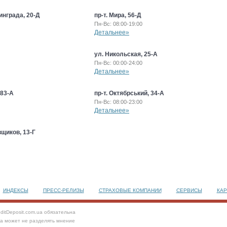
инграда, 20-Д
пр-т. Мира, 56-Д
Пн-Вс: 08:00-19:00
Детальнее»
ул. Никольская, 25-А
Пн-Вс: 00:00-24:00
Детальнее»
 83-А
пр-т. Октябрський, 34-А
Пн-Вс: 08:00-23:00
Детальнее»
щиков, 13-Г
ИНДЕКСЫ
ПРЕСС-РЕЛИЗЫ
СТРАХОВЫЕ КОМПАНИИ
СЕРВИСЫ
КАР
ditDeposit.com.ua обязательна
та может не разделять мнение