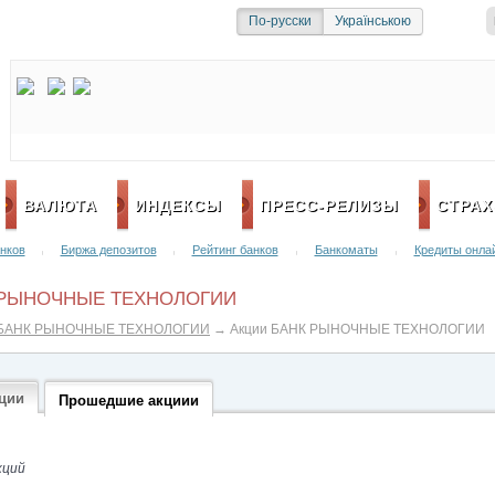
и
Социальная сеть
По-русски
Українською
ВАЛЮТА
ИНДЕКСЫ
ПРЕСС-РЕЛИЗЫ
СТРАХ
нков
Биржа депозитов
Рейтинг банков
Банкоматы
Кредиты онла
|
|
|
|
 РЫНОЧНЫЕ ТЕХНОЛОГИИ
БАНК РЫНОЧНЫЕ ТЕХНОЛОГИИ
→
Акции БАНК РЫНОЧНЫЕ ТЕХНОЛОГИИ
ции
Прошедшие акциии
кций