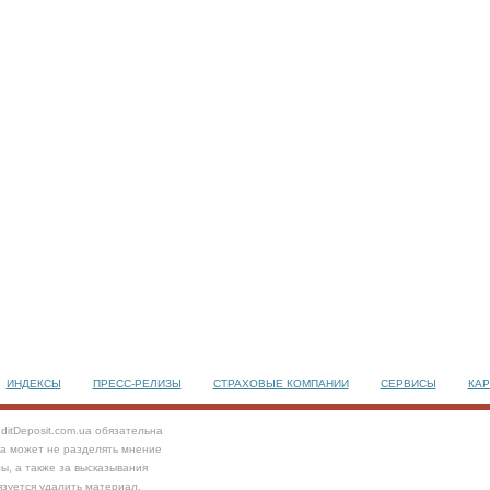
ИНДЕКСЫ
ПРЕСС-РЕЛИЗЫ
СТРАХОВЫЕ КОМПАНИИ
СЕРВИСЫ
КАР
ditDeposit.com.ua обязательна
та может не разделять мнение
ы, а также за высказывания
язуется удалить материал.