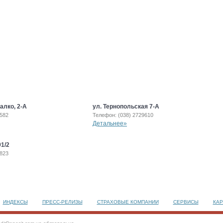
алко, 2-А
ул. Тернопольская 7-А
7582
Телефон: (038) 2729610
Детальнее»
91/2
9823
ИНДЕКСЫ
ПРЕСС-РЕЛИЗЫ
СТРАХОВЫЕ КОМПАНИИ
СЕРВИСЫ
КАР