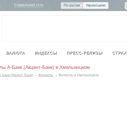
и
Социальная сеть
По-русски
Українською
ВАЛЮТА
ИНДЕКСЫ
ПРЕСС-РЕЛИЗЫ
СТРАХ
ы А-Банк (Акцент-Банк) в Хмельницком
А-Банк (Акцент-Банк)
→
Филиалы
→
Филиалы в Хмельницком