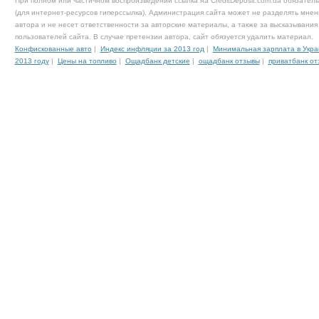
При полном или частичном воспроизведении ссылка на CreditDeposit.com.ua обязател
(для интернет-ресурсов гиперссылка). Администрация сайта может не разделять мнен
автора и не несет ответственности за авторские материалы, а также за высказывания
пользователей сайта. В случае претензии автора, сайт обязуется удалить материал.
Конфискованные авто
|
Индекс инфляции за 2013 год
|
Минимальная зарплата в Укра
2013 году
|
Цены на топливо
|
Ощадбанк детские
|
ощадбанк отзывы
|
приватбанк от