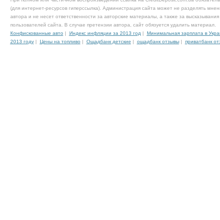
(для интернет-ресурсов гиперссылка). Администрация сайта может не разделять мнен
автора и не несет ответственности за авторские материалы, а также за высказывания
пользователей сайта. В случае претензии автора, сайт обязуется удалить материал.
Конфискованные авто
|
Индекс инфляции за 2013 год
|
Минимальная зарплата в Укра
2013 году
|
Цены на топливо
|
Ощадбанк детские
|
ощадбанк отзывы
|
приватбанк от