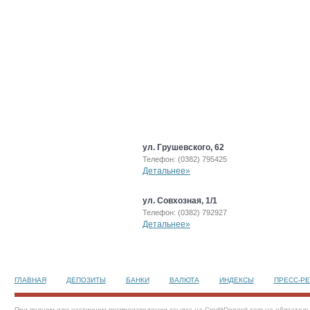
ул. Грушевского, 62
Телефон: (0382) 795425
Детальнее»
ул. Совхозная, 1/1
Телефон: (0382) 792927
Детальнее»
ГЛАВНАЯ
ДЕПОЗИТЫ
БАНКИ
ВАЛЮТА
ИНДЕКСЫ
ПРЕСС-Р
При полном или частичном воспроизведении ссылка на CreditDeposit.com.ua обязател