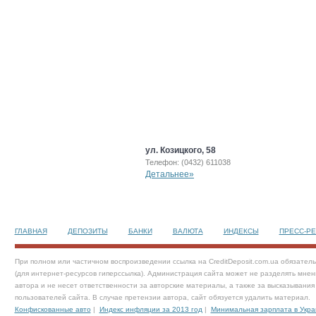
ул. Козицкого, 58
Телефон: (0432) 611038
Детальнее»
ГЛАВНАЯ
ДЕПОЗИТЫ
БАНКИ
ВАЛЮТА
ИНДЕКСЫ
ПРЕСС-Р
При полном или частичном воспроизведении ссылка на CreditDeposit.com.ua обязател
(для интернет-ресурсов гиперссылка). Администрация сайта может не разделять мнен
автора и не несет ответственности за авторские материалы, а также за высказывания
пользователей сайта. В случае претензии автора, сайт обязуется удалить материал.
Конфискованные авто
|
Индекс инфляции за 2013 год
|
Минимальная зарплата в Укра