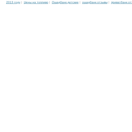
2013 году
|
Цены на топливо
|
Ощадбанк детские
|
ощадбанк отзывы
|
приватбанк от