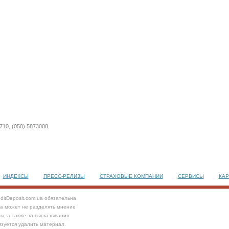
710, (050) 5873008
ИНДЕКСЫ
ПРЕСС-РЕЛИЗЫ
СТРАХОВЫЕ КОМПАНИИ
СЕРВИСЫ
КАР
ditDeposit.com.ua обязательна
та может не разделять мнение
ы, а также за высказывания
язуется удалить материал.