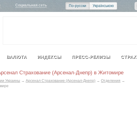
и
Социальная сеть
По-русски
Українською
ВАЛЮТА
ИНДЕКСЫ
ПРЕСС-РЕЛИЗЫ
СТРАХ
Арсенал Страхование (Арсенал-Днепр) в Житомире
ии Украины
→
Арсенал Страхование (Арсенал-Днепр)
→
Отделения
→
омире