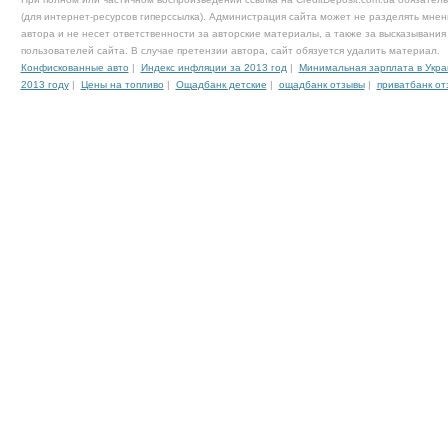
(для интернет-ресурсов гиперссылка). Администрация сайта может не разделять мнен
автора и не несет ответственности за авторские материалы, а также за высказывания
пользователей сайта. В случае претензии автора, сайт обязуется удалить материал.
Конфискованные авто
|
Индекс инфляции за 2013 год
|
Минимальная зарплата в Укра
2013 году
|
Цены на топливо
|
Ощадбанк детские
|
ощадбанк отзывы
|
приватбанк от