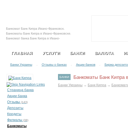
Залоговые автомобили
Социальная с
Банкомат Банк Кипра Ивано-Франковск.
Банкоматы Банк Кипра в Ивано-Франковске.
Банкомат банка Банк Кипра в Ивано-
Франковске. Адреса банкоматов Банк Кипра
в Ивано-Франковске. Терминал Банк Кипра
ГЛАВНАЯ
УСЛУГИ
БАНКИ
ВАЛЮТА
И
в Ивано-Франковске
Банки Украины
Отзывы о банках
Акции банков
Биржа депозито
|
|
|
Банкоматы Банк Кипра 
БАНКИ
Банки Украины
→
Банк Кипра
→
Банкомат
Страница банка
Акции банка
Отзывы
(143)
Депозиты
Кредиты
Филиалы
(38)
Банкоматы