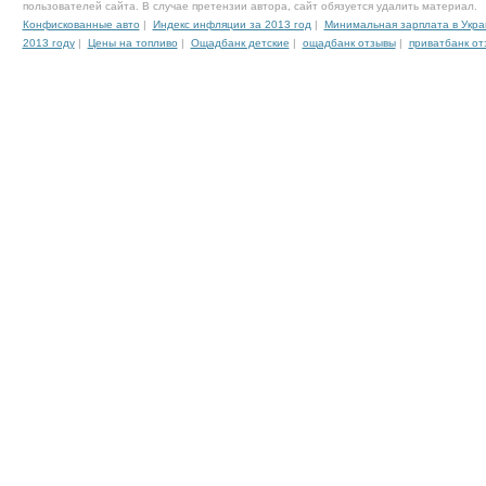
пользователей сайта. В случае претензии автора, сайт обязуется удалить материал.
Конфискованные авто
|
Индекс инфляции за 2013 год
|
Минимальная зарплата в Укра
2013 году
|
Цены на топливо
|
Ощадбанк детские
|
ощадбанк отзывы
|
приватбанк от