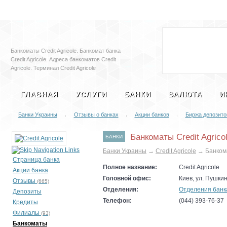
Залоговые автомобили
Социальная с
Банкоматы Credit Agricole. Банкомат банка
Credit Agricole. Адреса банкоматов Credit
Agricole. Терминал Credit Agricole
ГЛАВНАЯ
УСЛУГИ
БАНКИ
ВАЛЮТА
И
Банки Украины
Отзывы о банках
Акции банков
Биржа депозито
|
|
|
Банкоматы Credit Agrico
БАНКИ
Банки Украины
→
Credit Agricole
→
Банкома
Страница банка
Полное название:
Credit Agricole
Акции банка
Головной офис:
Киев, ул. Пушкин
Отзывы
(665)
Отделения:
Отделения банка 
Депозиты
Телефон:
(044) 393-76-37
Кредиты
Филиалы
(93)
Банкоматы