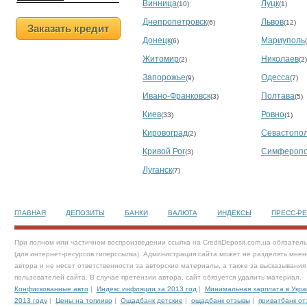
Винница
Луцк
(10)
(1)
Днепропетровск
Львов
(6)
(12)
Заказать кредит
Донецк
Мариуполь
(6)
Житомир
Николаев
(2)
(2)
Запорожье
Одесса
(9)
(7)
Ивано-Франковск
Полтава
(3)
(5)
Киев
Ровно
(33)
(1)
Кировоград
Севастопо
(2)
Кривой Рог
Симфероп
(3)
Луганск
(7)
ГЛАВНАЯ
ДЕПОЗИТЫ
БАНКИ
ВАЛЮТА
ИНДЕКСЫ
ПРЕСС-Р
При полном или частичном воспроизведении ссылка на CreditDeposit.com.ua обязател
(для интернет-ресурсов гиперссылка). Администрация сайта может не разделять мнен
автора и не несет ответственности за авторские материалы, а также за высказывания
пользователей сайта. В случае претензии автора, сайт обязуется удалить материал.
Конфискованные авто
|
Индекс инфляции за 2013 год
|
Минимальная зарплата в Укра
2013 году
|
Цены на топливо
|
Ощадбанк детские
|
ощадбанк отзывы
|
приватбанк от