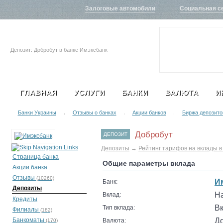
Залоговые автомобили
Социальная с
Депозит: Добробут в банке Имэксбанк
ГЛАВНАЯ
УСЛУГИ
БАНКИ
ВАЛЮТА
И
Банки Украины
Отзывы о банках
Акции банков
Биржа депозито
|
|
|
Добробут
ДЕПОЗИТ
Депозиты
→
Рейтинг тарифов на вклады в
Страница банка
Общие параметры вклада
Акции банка
Отзывы
(10260)
И
Банк:
Депозиты
Н
Вклад:
Кредиты
В
Тип вклада:
Филиалы
(182)
Банкоматы
Д
Валюта:
(170)