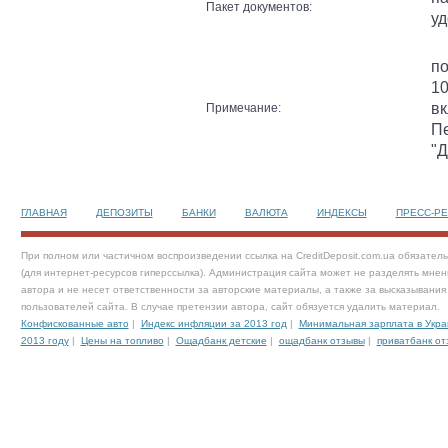
Пакет документов:
у
по
10
вк
Примечание:
Пе
"Д
ГЛАВНАЯ
ДЕПОЗИТЫ
БАНКИ
ВАЛЮТА
ИНДЕКСЫ
ПРЕСС-Р
При полном или частичном воспроизведении ссылка на CreditDeposit.com.ua обязател
(для интернет-ресурсов гиперссылка). Администрация сайта может не разделять мнен
автора и не несет ответственности за авторские материалы, а также за высказывания
пользователей сайта. В случае претензии автора, сайт обязуется удалить материал.
Конфискованные авто
|
Индекс инфляции за 2013 год
|
Минимальная зарплата в Укра
2013 году
|
Цены на топливо
|
Ощадбанк детские
|
ощадбанк отзывы
|
приватбанк от