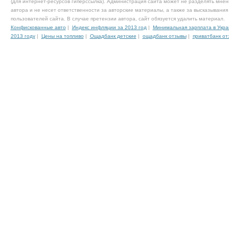
(для интернет-ресурсов гиперссылка). Администрация сайта может не разделять мнен
автора и не несет ответственности за авторские материалы, а также за высказывания
пользователей сайта. В случае претензии автора, сайт обязуется удалить материал.
Конфискованные авто
|
Индекс инфляции за 2013 год
|
Минимальная зарплата в Укра
2013 году
|
Цены на топливо
|
Ощадбанк детские
|
ощадбанк отзывы
|
приватбанк от