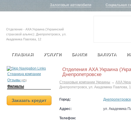
Залоговые автомобили
Социальная с
Отделение - AXA Украина (Украинский
страховой альянс): Днепропетровск, ул.
Академика Павлова, 12
ГЛАВНАЯ
УСЛУГИ
БАНКИ
ВАЛЮТА
И
Отделения AXA Украина (Укра
Днепропетровске
Страница компании
Отзывы
(45)
Страховые компании Украины
→
AXA Укра
Филиалы
Днепропетровск, ул. Академика Павлова, 
Город:
Днепропетровск
Заказать кредит
Адрес:
ул. Академика П
Телефон: