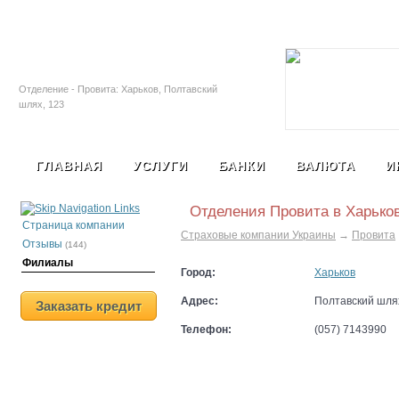
Залоговые автомобили
Социальная с
Отделение - Провита: Харьков, Полтавский
шлях, 123
ГЛАВНАЯ
УСЛУГИ
БАНКИ
ВАЛЮТА
И
Отделения Провита в Харько
Страница компании
Страховые компании Украины
→
Провита
Отзывы
(144)
Филиалы
Город:
Харьков
Адрес:
Полтавский шля
Заказать кредит
Телефон:
(057) 7143990