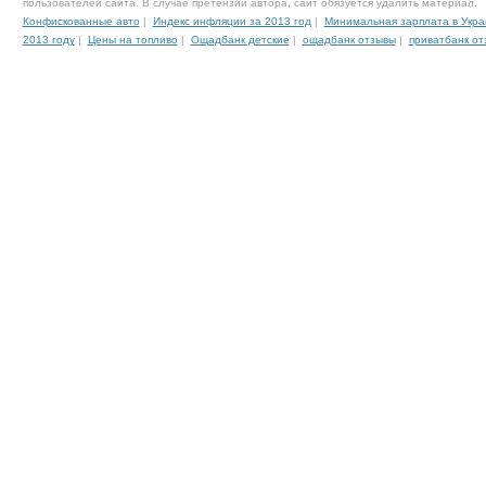
пользователей сайта. В случае претензии автора, сайт обязуется удалить материал.
Конфискованные авто
|
Индекс инфляции за 2013 год
|
Минимальная зарплата в Укра
2013 году
|
Цены на топливо
|
Ощадбанк детские
|
ощадбанк отзывы
|
приватбанк от