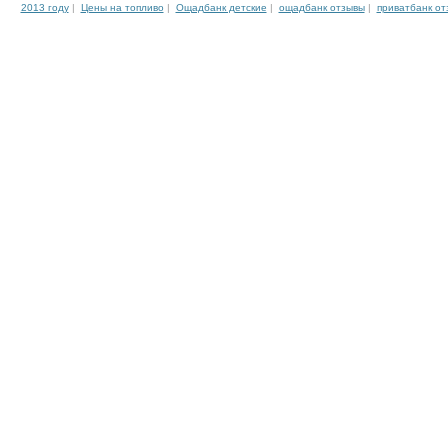
2013 году
|
Цены на топливо
|
Ощадбанк детские
|
ощадбанк отзывы
|
приватбанк от