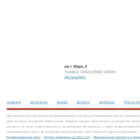
пр-т. Мира, 6
Телефон: (0362) 635609, 635595
Детальнее»
ГЛАВНАЯ
ДЕПОЗИТЫ
БАНКИ
ВАЛЮТА
ИНДЕКСЫ
ПРЕСС-Р
При полном или частичном воспроизведении ссылка на CreditDeposit.com.ua обязател
(для интернет-ресурсов гиперссылка). Администрация сайта может не разделять мнен
автора и не несет ответственности за авторские материалы, а также за высказывания
пользователей сайта. В случае претензии автора, сайт обязуется удалить материал.
Конфискованные авто
|
Индекс инфляции за 2013 год
|
Минимальная зарплата в Укра