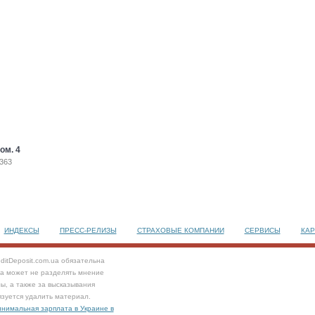
ом. 4
8363
ИНДЕКСЫ
ПРЕСС-РЕЛИЗЫ
СТРАХОВЫЕ КОМПАНИИ
СЕРВИСЫ
КАР
ditDeposit.com.ua обязательна
та может не разделять мнение
ы, а также за высказывания
язуется удалить материал.
нимальная зарплата в Украине в