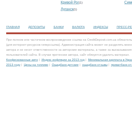
Кривой Рог
Сим
(1)
Луганск
(1)
ГЛАВНАЯ
ДЕПОЗИТЫ
БАНКИ
ВАЛЮТА
ИНДЕКСЫ
ПРЕСС-Р
При полном или частичном воспроизведении ссылка на CreditDeposit.com.ua обязател
(для интернет-ресурсов гиперссылка). Администрация сайта может не разделять мнен
автора и не несет ответственности за авторские материалы, а также за высказывания
пользователей сайта. В случае претензии автора, сайт обязуется удалить материал.
Конфискованные авто
|
Индекс инфляции за 2013 год
|
Минимальная зарплата в Укра
2013 году
|
Цены на топливо
|
Ощадбанк детские
|
ощадбанк отзывы
|
приватбанк от