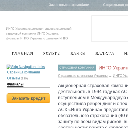
Залоговые автомобили
Социальная с
ИНГО Украина отделения, адреса отделений
страховой компании ИНГО Украина,
филиалы ИНГО Украина, отделения ИНГО
Украина, отделения ИНГО Украина
ГЛАВНАЯ
УСЛУГИ
БАНКИ
ВАЛЮТА
И
ИНГО Украи
СТРАХОВАЯ КОМПАНИЯ
Страница компании
Страховые компании Украины
→
ИНГО Ук
Отзывы
(130)
Филиалы
Акционерная страховая компани
деятельность в 1994 году как АС
вступлением в Международную с
Заказать кредит
осуществила ребрендинг и с тех
АСК «Инго Украина» предоставл
обязательного страхования (40 
защиту по всем видам рисков, 
деятельности: работа с корпор