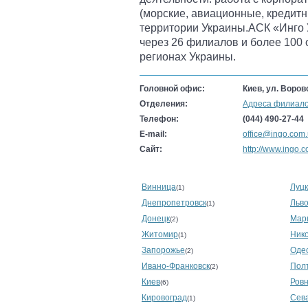
(морские, авиационные, кредитн
территории Украины.АСК «Инго 
через 26 филиалов и более 100
регионах Украины.
Головной офис:
Киев, ул. Воров
Отделения:
Адреса филиало
Телефон:
(044) 490-27-44
E-mail:
office@ingo.com
Сайт:
http://www.ingo.
Винница
Луцк
(1)
Днепропетровск
Льв
(1)
Донецк
Мар
(2)
Житомир
Ник
(1)
Запорожье
Оде
(2)
Ивано-Франковск
Пол
(2)
Киев
Ров
(6)
Кировоград
Сев
(1)