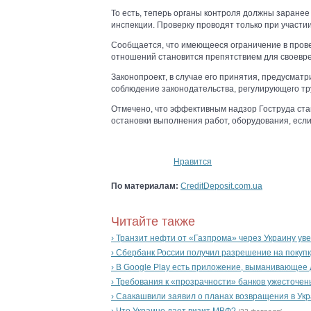
То есть, теперь органы контроля должны заране
инспекции. Проверку проводят только при участ
Сообщается, что имеющееся ограничение в прове
отношений становится препятствием для своевре
Законопроект, в случае его принятия, предусмат
соблюдение законодательства, регулирующего тр
Отмечено, что эффективным надзор Гоструда ста
остановки выполнения работ, оборудования, если
Нравится
По материалам:
CreditDeposit.com.ua
Читайте также
› Транзит нефти от «Газпрома» через Украину ув
› Сбербанк России получил разрешение на покупк
› В Google Play есть приложение, выманивающее
› Требования к «прозрачности» банков ужесточен
› Саакашвили заявил о планах возвращения в Ук