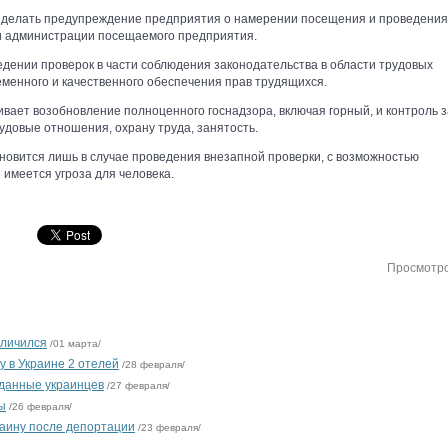
е делать предупреждение предприятия о намерении посещения и проведения
ии администрации посещаемого предприятия.
дении проверок в части соблюдения законодательства в области трудовых
менного и качественного обеспечения прав трудящихся.
ривает возобновление полноценного госнадзора, включая горный, и контроль з
удовые отношения, охрану труда, занятость.
новится лишь в случае проведения внезапной проверки, с возможностью
 имеется угроза для человека.
Просмотр
еличился
/01 марта/
у в Украине 2 отелей
/28 февраля/
 данные украинцев
/27 февраля/
ы
/26 февраля/
раину после депортации
/23 февраля/