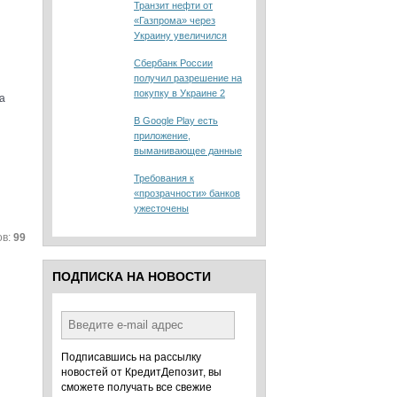
Транзит нефти от
«Газпрома» через
Украину увеличился
Сбербанк России
получил разрешение на
покупку в Украине 2
а
отелей
В Google Play есть
приложение,
выманивающее данные
украинцев
Требования к
«прозрачности» банков
ужесточены
ов:
99
ПОДПИСКА НА НОВОСТИ
Подписавшись на рассылку
новостей от КредитДепозит, вы
сможете получать все свежие