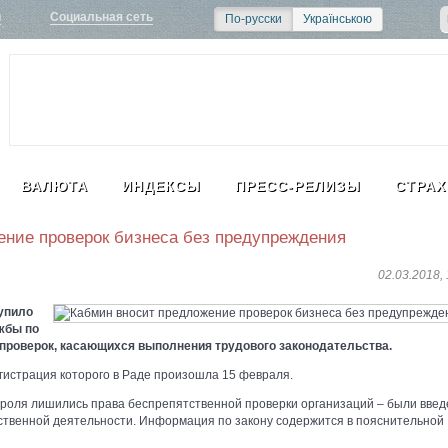
и
Социальная сеть
По-русски
Українською
ВАЛЮТА
ИНДЕКСЫ
ПРЕСС-РЕЛИЗЫ
СТРАХ
ение проверок бизнеса без предупреждения
02.03.2018, 
упило
жбы по
 проверок, касающихся выполнения трудового законодательства.
истрация которого в Раде произошла 15 февраля.
нтроля лишились права беспрепятственной проверки организаций – были вве
йственной деятельности. Информация по закону содержится в пояснительной