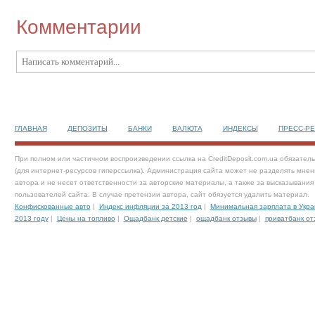
Комментарии
ГЛАВНАЯ
ДЕПОЗИТЫ
БАНКИ
ВАЛЮТА
ИНДЕКСЫ
ПРЕСС-Р
При полном или частичном воспроизведении ссылка на CreditDeposit.com.ua обязател
(для интернет-ресурсов гиперссылка). Администрация сайта может не разделять мнен
автора и не несет ответственности за авторские материалы, а также за высказывания
пользователей сайта. В случае претензии автора, сайт обязуется удалить материал.
Конфискованные авто
|
Индекс инфляции за 2013 год
|
Минимальная зарплата в Укра
2013 году
|
Цены на топливо
|
Ощадбанк детские
|
ощадбанк отзывы
|
приватбанк от