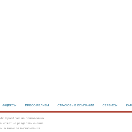
ИНДЕКСЫ
ПРЕСС-РЕЛИЗЫ
СТРАХОВЫЕ КОМПАНИИ
СЕРВИСЫ
КАР
ditDeposit.com.ua обязательна
та может не разделять мнение
ы, а также за высказывания